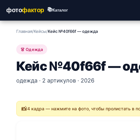
фото
фактор
📚
Каталог
Главная
/
Кейсы
/
Кейс №40f66f — одежда
👗 Одежда
Кейс №40f66f — о
одежда · 2 артикулов · 2026
📸
4 кадра — нажмите на фото, чтобы пролистать в 