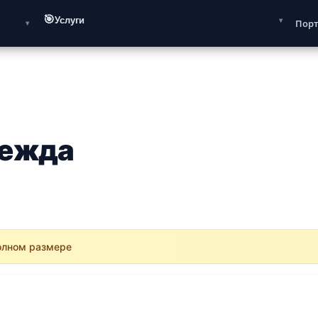
🎯
Услуги
Пор
дежда
полном размере