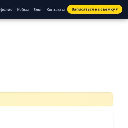
Записаться
на съёмку
▾
тфолио
Кейсы
Блог
Контакты