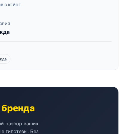
В В КЕЙСЕ
ОРИЯ
жда
жда
о бренда
ый разбор ваших
е гипотезы. Без