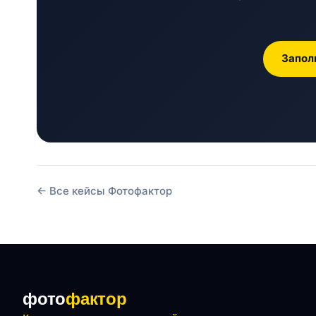
Запол
← Все кейсы Фотофактор
фото
фактор