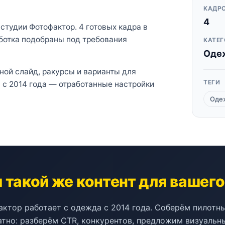
КАДРО
4
студии Фотофактор. 4 готовых кадра в
ботка подобраны под требования
КАТЕГ
Оде
вной слайд, ракурсы и варианты для
ТЕГИ
а с 2014 года — отработанные настройки
Оде
такой же контент для вашег
ктор работает с одежда с 2014 года. Соберём пилотн
атно: разберём CTR, конкурентов, предложим визуальны