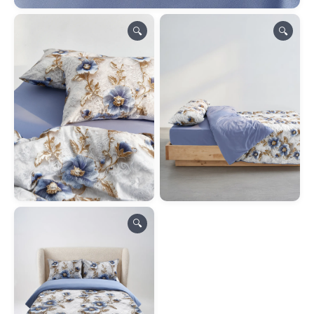
🔍
🔍
🔍