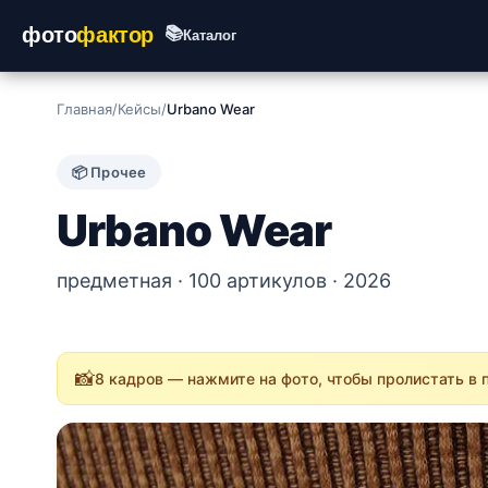
фото
фактор
📚
Каталог
Главная
/
Кейсы
/
Urbano Wear
📦 Прочее
Urbano Wear
предметная · 100 артикулов · 2026
📸
8 кадров — нажмите на фото, чтобы пролистать в