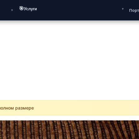
🎯
Услуги
Пор
 полном размере