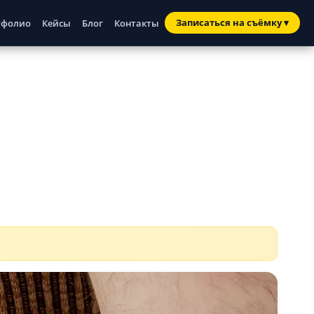
Записаться
на съёмку
▾
тфолио
Кейсы
Блог
Контакты