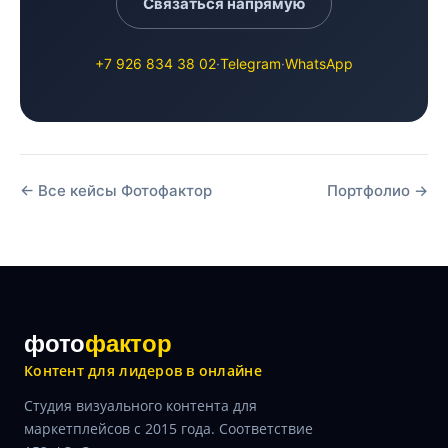
Связаться напрямую
+7 926 834 38 02
·
Telegram
·
WhatsApp
← Все кейсы Фотофактор
Портфолио →
фото
фактор
Контент для лидеров в онлайне
Студия визуального контента для
маркетплейсов с 2015 года. Соответствие