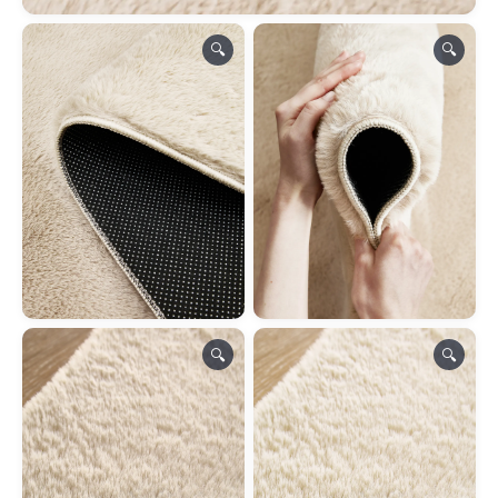
🔍
🔍
🔍
🔍