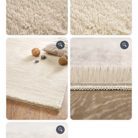
🔍
🔍
🔍