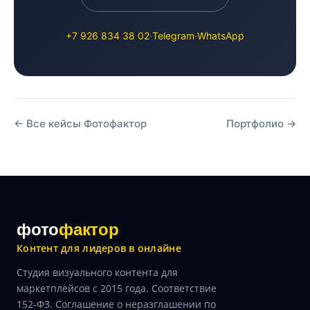
+7 926 834 38 02
·
Telegram
·
WhatsApp
← Все кейсы Фотофактор
Портфолио →
фото
фактор
Контент для лидеров в онлайне
Студия визуального контента для
маркетплейсов с 2015 года. Соответствие
152-ФЗ. Соглашение о неразглашении по