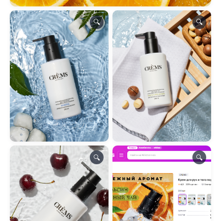
🔍
🔍
🔍
🔍