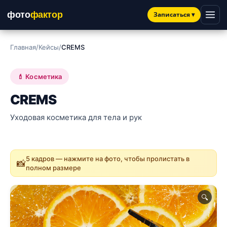
фото
фактор
Записаться
▾
Главная
/
Кейсы
/
CREMS
💄 Косметика
CREMS
Уходовая косметика для тела и рук
5 кадров — нажмите на фото, чтобы пролистать в
📸
полном размере
🔍