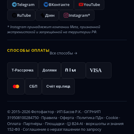
Telegram
ВКонтакте
YouTube
RuTube
Дзен
Instagram*
* Instagram принадлежит компании Meta, признанной
экстремистской и запрещённой на территории РФ.
СПОСОБЫ ОПЛАТЫ
Все способы →
VISA
Т-Рассрочка
Долями
СБП
Счёт юр.лица
© 2015–2026 Фотофактор · ИП Басов Р.К. · ОГРНИП
319508100284750 ·
Правила
·
Оферта
·
Политика ПДн
·
Cookie
·
Оплата
·
Партнёры
·
Площадки
·
🐺 B24-AI · воркшопы и знания
152-ФЗ · Соглашение о неразглашении по запросу