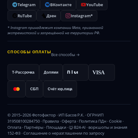
Telegram
ВКонтакте
YouTube
RuTube
Дзен
Instagram*
* Instagram принадлежит компании Meta, признанной
экстремистской и запрещённой на территории РФ.
СПОСОБЫ ОПЛАТЫ
Все способы →
VISA
Т-Рассрочка
Долями
СБП
Счёт юр.лица
© 2015–2026 Фотофактор · ИП Басов Р.К. · ОГРНИП
319508100284750 ·
Правила
·
Оферта
·
Политика ПДн
·
Cookie
·
Оплата
·
Партнёры
·
Площадки
·
🐺 B24-AI · воркшопы и знания
152-ФЗ · Соглашение о неразглашении по запросу