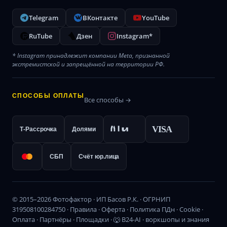
Telegram
ВКонтакте
YouTube
RuTube
Дзен
Instagram*
* Instagram принадлежит компании Meta, признанной
экстремистской и запрещённой на территории РФ.
СПОСОБЫ ОПЛАТЫ
Все способы →
VISA
Т-Рассрочка
Долями
СБП
Счёт юр.лица
© 2015–2026 Фотофактор · ИП Басов Р.К. · ОГРНИП
319508100284750 ·
Правила
·
Оферта
·
Политика ПДн
·
Cookie
·
Оплата
·
Партнёры
·
Площадки
·
🐺 B24-AI · воркшопы и знания