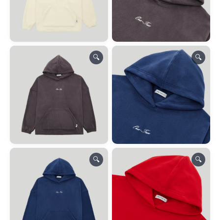
🔍
🔍
🔍
🔍