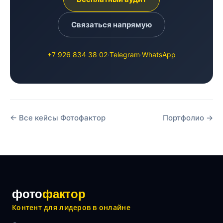
Связаться напрямую
+7 926 834 38 02
·
Telegram
·
WhatsApp
← Все кейсы Фотофактор
Портфолио →
фото
фактор
Контент для лидеров в онлайне