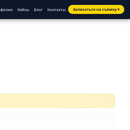
Записаться
на съёмку
▾
тфолио
Кейсы
Блог
Контакты