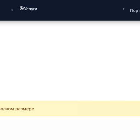
🎯
Услуги
Пор
 полном размере