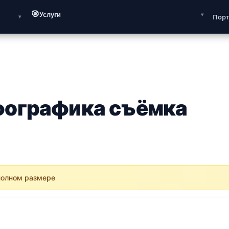
🎯
Услуги
Пор
фографика съёмка
 полном размере