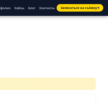
Записаться
на съёмку
▾
тфолио
Кейсы
Блог
Контакты