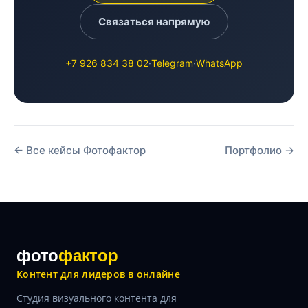
Связаться напрямую
+7 926 834 38 02
·
Telegram
·
WhatsApp
← Все кейсы Фотофактор
Портфолио →
фото
фактор
Контент для лидеров в онлайне
Студия визуального контента для