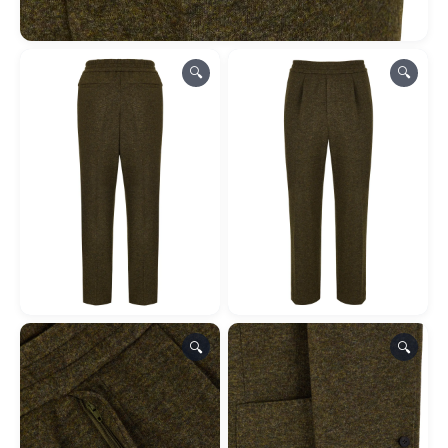
🔍
🔍
🔍
🔍