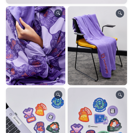
🔍
🔍
🔍
🔍