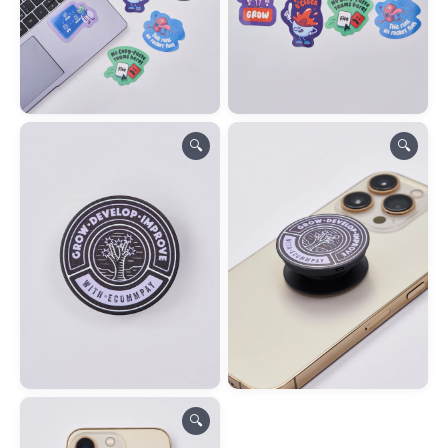
🔍
🔍
🔍