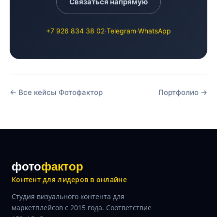
Связаться напрямую
+7 926 834 38 02
·
Telegram
·
WhatsApp
← Все кейсы Фотофактор
Портфолио →
фото
фактор
Контент для лидеров в онлайне
Студия визуального контента для
маркетплейсов с 2015 года. Соответствие