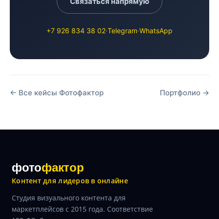
Связаться напрямую
+7 926 834 38 02
·
Telegram
·
WhatsApp
← Все кейсы Фотофактор
Портфолио →
фото
фактор
Контент для лидеров в онлайне
Студия визуального контента для
маркетплейсов с 2015 года. Соответствие