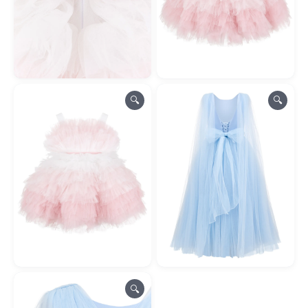
🔍
🔍
🔍