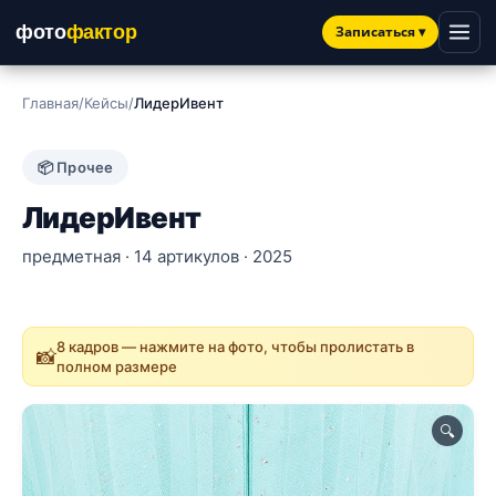
фото
фактор
Записаться
▾
Главная
/
Кейсы
/
ЛидерИвент
📦 Прочее
ЛидерИвент
предметная · 14 артикулов · 2025
8 кадров — нажмите на фото, чтобы пролистать в
📸
полном размере
🔍