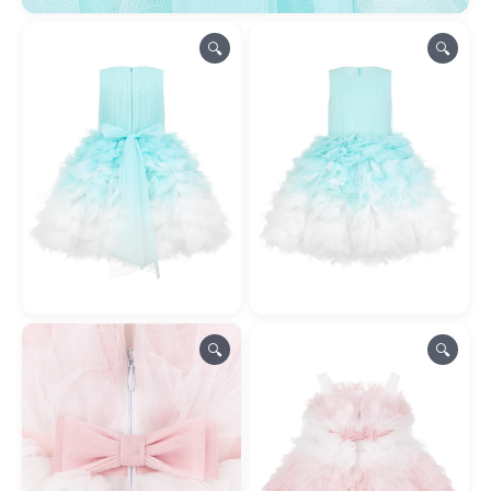
🔍
🔍
🔍
🔍