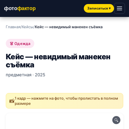
фото
фактор
Записаться
▾
Главная
/
Кейсы
/
Кейс — невидимый манекен съёмка
👗 Одежда
Кейс — невидимый манекен
съёмка
предметная · 2025
1 кадр — нажмите на фото, чтобы пролистать в полном
📸
размере
🔍