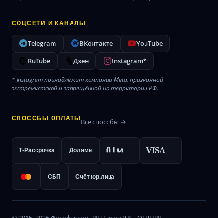
СОЦСЕТИ И КАНАЛЫ
Telegram
ВКонтакте
YouTube
RuTube
Дзен
Instagram*
* Instagram принадлежит компании Meta, признанной
экстремистской и запрещённой на территории РФ.
СПОСОБЫ ОПЛАТЫ
Все способы →
VISA
Т-Рассрочка
Долями
СБП
Счёт юр.лица
© 2015–2026 Фотофактор · ИП Басов Р.К. · ОГРНИП