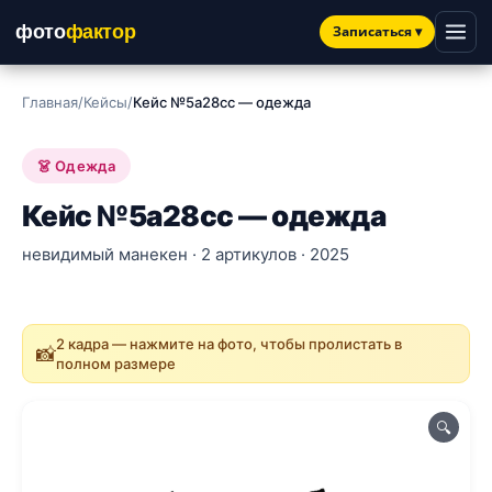
фото
фактор
Записаться
▾
Главная
/
Кейсы
/
Кейс №5a28cc — одежда
👗 Одежда
Кейс №5a28cc — одежда
невидимый манекен · 2 артикулов · 2025
2 кадра — нажмите на фото, чтобы пролистать в
📸
полном размере
🔍