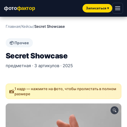
фото
фактор
Записаться
▾
Главная
/
Кейсы
/
Secret Showcase
📦 Прочее
Secret Showcase
предметная · 3 артикулов · 2025
1 кадр — нажмите на фото, чтобы пролистать в полном
📸
размере
🔍