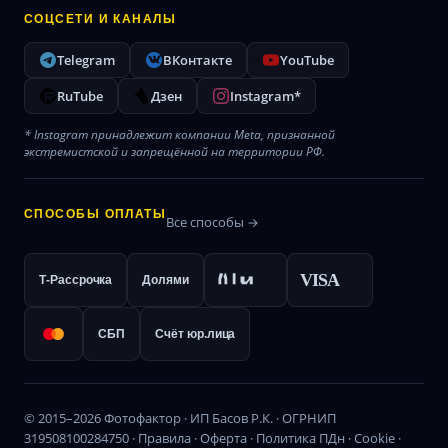
СОЦСЕТИ И КАНАЛЫ
Telegram
ВКонтакте
YouTube
RuTube
Дзен
Instagram*
* Instagram принадлежит компании Meta, признанной
экстремистской и запрещённой на территории РФ.
СПОСОБЫ ОПЛАТЫ
Все способы →
VISA
Т-Рассрочка
Долями
СБП
Счёт юр.лица
© 2015–2026 Фотофактор · ИП Басов Р.К. · ОГРНИП
319508100284750 ·
Правила
·
Оферта
·
Политика ПДн
·
Cookie
·