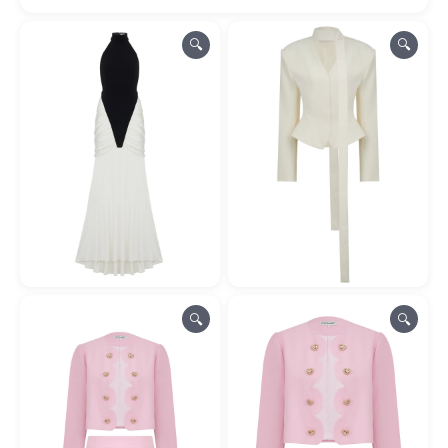
🔍
🔍
🔍
🔍