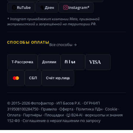
RuTube
Дзен
Instagram*
* Instagram принадлежит компании Meta, признанной
экстремистской и запрещённой на территории РФ.
СПОСОБЫ ОПЛАТЫ
Все способы →
VISA
Т-Рассрочка
Долями
СБП
Счёт юр.лица
© 2015–2026 Фотофактор · ИП Басов Р.К. · ОГРНИП
319508100284750 ·
Правила
·
Оферта
·
Политика ПДн
·
Cookie
·
Оплата
·
Партнёры
·
Площадки
·
🐺 B24-AI · воркшопы и знания
152-ФЗ · Соглашение о неразглашении по запросу