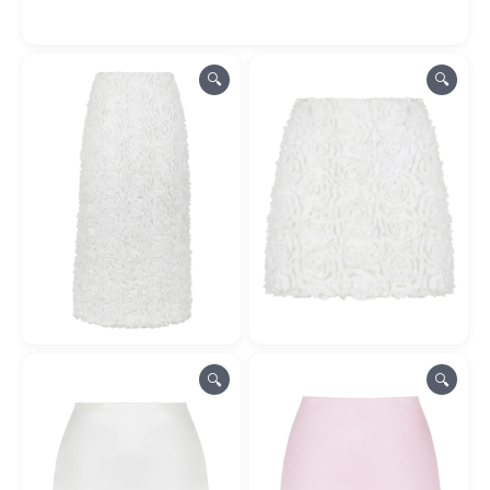
🔍
🔍
🔍
🔍