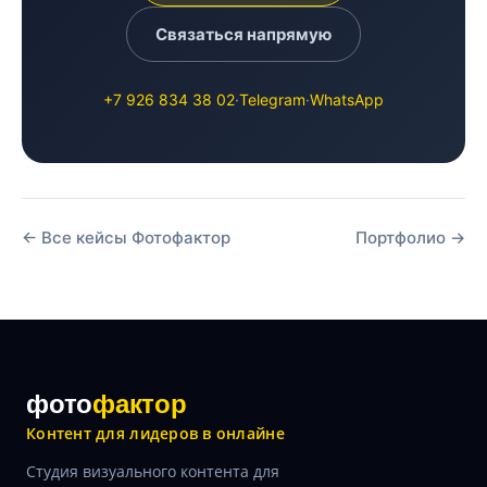
Связаться напрямую
+7 926 834 38 02
·
Telegram
·
WhatsApp
← Все кейсы Фотофактор
Портфолио →
фото
фактор
Контент для лидеров в онлайне
Студия визуального контента для