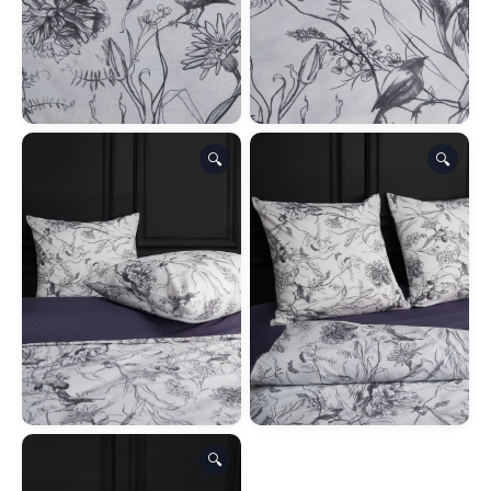
🔍
🔍
🔍