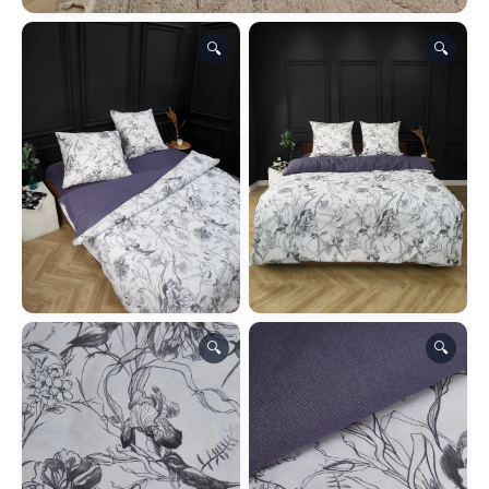
🔍
🔍
🔍
🔍