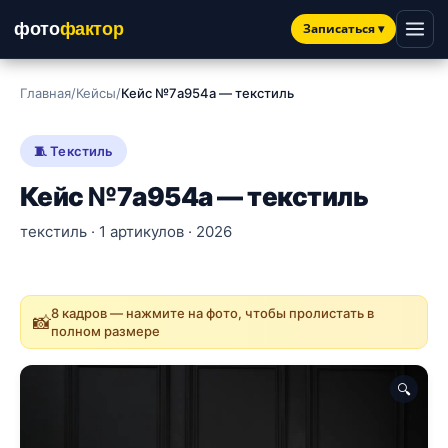
фото
фактор
Записаться
▾
Главная
/
Кейсы
/
Кейс №7a954a — текстиль
🧵 Текстиль
Кейс №7a954a — текстиль
текстиль · 1 артикулов · 2026
8 кадров — нажмите на фото, чтобы пролистать в
📸
полном размере
🔍