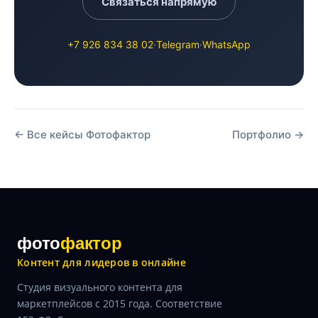
Связаться напрямую
+7 926 834 38 02
·
Telegram
·
WhatsApp
← Все кейсы Фотофактор
Портфолио →
фото
фактор
Контент для лидеров в онлайне
Студия визуального контента для
маркетплейсов с 2015 года. Соответствие