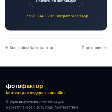
Связаться напрямую
+7 926 834 38 02
·
Telegram
·
WhatsApp
← Все кейсы Фотофактор
Портфолио →
фото
фактор
Контент для лидеров в онлайне
Студия визуального контента для
маркетплейсов с 2015 года. Соответствие