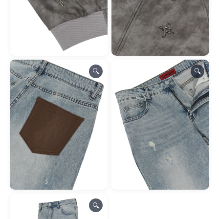
🔍
🔍
🔍