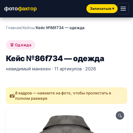
фото
фактор
Записаться
▾
Главная
/
Кейсы
/
Кейс №86f734 — одежда
👗 Одежда
Кейс №86f734 — одежда
невидимый манекен · 11 артикулов · 2026
8 кадров — нажмите на фото, чтобы пролистать в
📸
полном размере
🔍