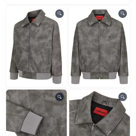
🔍
🔍
🔍
🔍