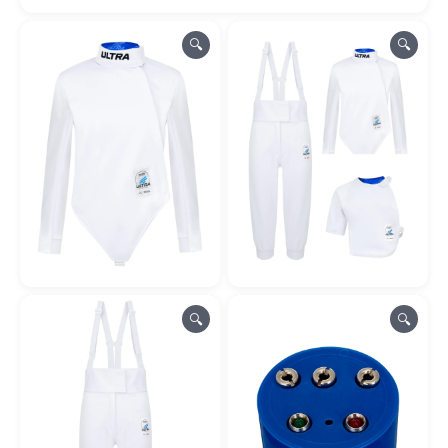
🔍
🔍
🔍
🔍