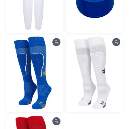
🔍
🔍
🔍