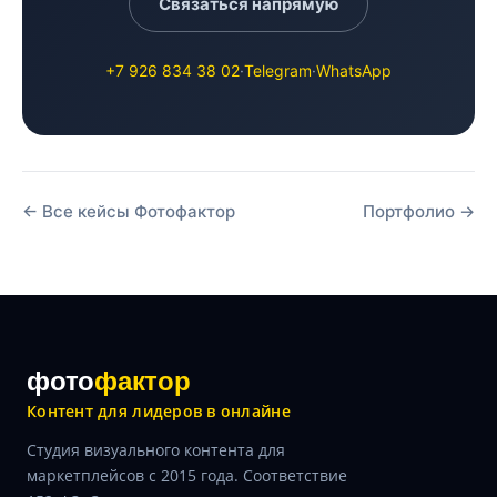
Связаться напрямую
+7 926 834 38 02
·
Telegram
·
WhatsApp
← Все кейсы Фотофактор
Портфолио →
фото
фактор
Контент для лидеров в онлайне
Студия визуального контента для
маркетплейсов с 2015 года. Соответствие