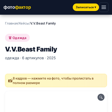
фото
фактор
Записаться
▾
Главная
/
Кейсы
/
V.V.Beast Family
👗 Одежда
V.V.Beast Family
одежда · 6 артикулов · 2025
8 кадров — нажмите на фото, чтобы пролистать в
📸
полном размере
🔍