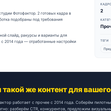
КАДРО
2
тудии Фотофактор. 2 готовых кадра в
ботка подобраны под требования
КАТЕГ
Про
вной слайд, ракурсы и варианты для
ТЕГИ
а с 2014 года — отработанные настройки
Пре
такой же контент для вашег
ктор работает с прочее с 2014 года. Соберём пилотн
атно: разберём CTR, конкурентов, предложим визуальны