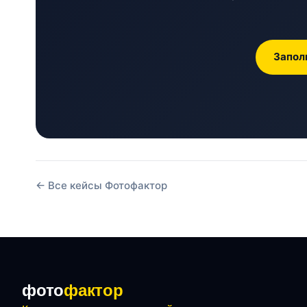
Запол
← Все кейсы Фотофактор
фото
фактор