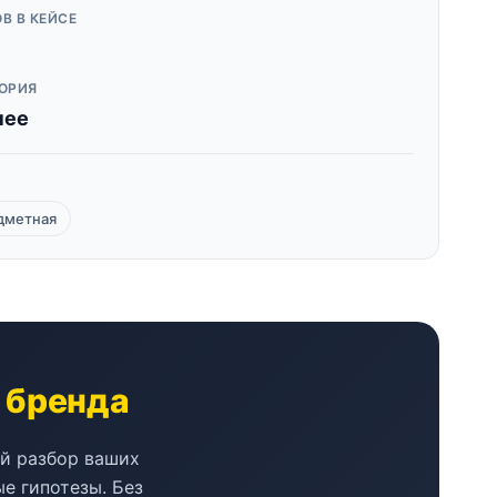
В В КЕЙСЕ
ОРИЯ
чее
дметная
о бренда
ый разбор ваших
е гипотезы. Без