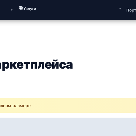
🎯
Услуги
Пор
аркетплейса
полном размере