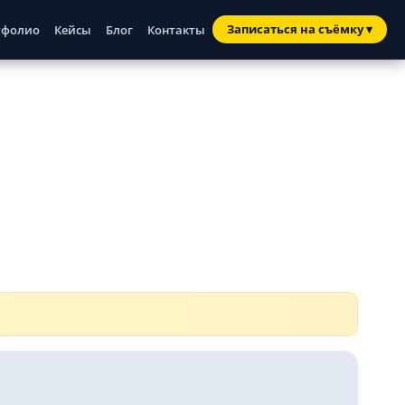
Записаться
на съёмку
▾
тфолио
Кейсы
Блог
Контакты