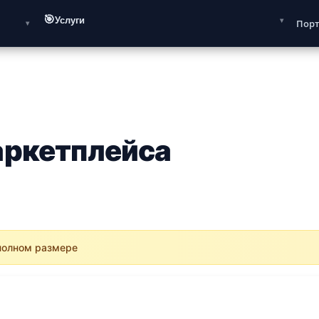
🎯
Услуги
Пор
аркетплейса
 полном размере