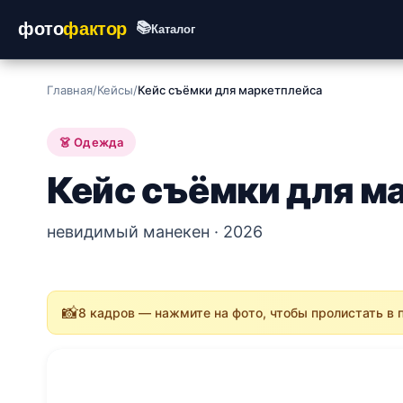
фото
фактор
📚
Каталог
Главная
/
Кейсы
/
Кейс съёмки для маркетплейса
👗 Одежда
Кейс съёмки для м
невидимый манекен · 2026
📸
8 кадров — нажмите на фото, чтобы пролистать в