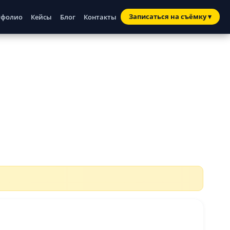
Записаться
на съёмку
▾
тфолио
Кейсы
Блог
Контакты