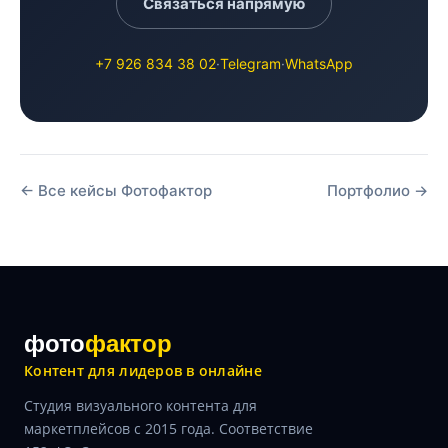
Связаться напрямую
+7 926 834 38 02
·
Telegram
·
WhatsApp
← Все кейсы Фотофактор
Портфолио →
фото
фактор
Контент для лидеров в онлайне
Студия визуального контента для
маркетплейсов с 2015 года. Соответствие