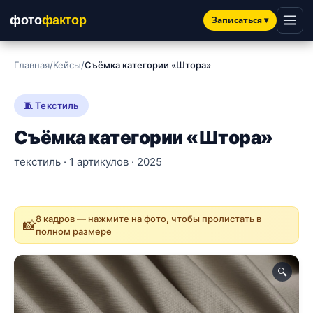
фото
фактор
Записаться
▾
Главная
/
Кейсы
/
Съёмка категории «Штора»
🧵 Текстиль
Съёмка категории «Штора»
текстиль · 1 артикулов · 2025
8 кадров — нажмите на фото, чтобы пролистать в
📸
полном размере
🔍