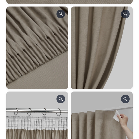
🔍
🔍
🔍
🔍