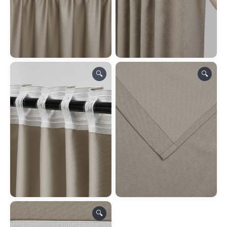
🔍
🔍
🔍