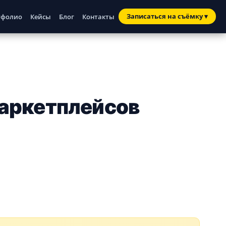
Записаться
на съёмку
▾
тфолио
Кейсы
Блог
Контакты
маркетплейсов