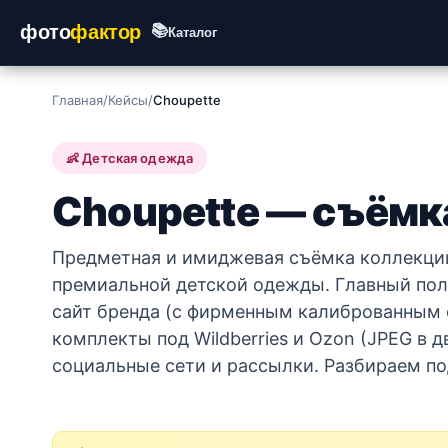
фото
фактор
📚
Каталог
Главная
/
Кейсы
/
Choupette
👶 Детская одежда
Choupette — съёмка
Предметная и имиджевая съёмка коллекций
премиальной детской одежды. Главный по
сайт бренда (с фирменным калиброванным ф
комплекты под Wildberries и Ozon (JPEG в д
социальные сети и рассылки. Разбираем п