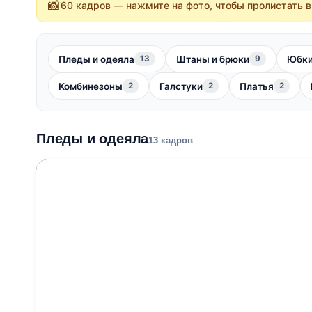
📸
60 кадров — нажмите на фото, чтобы пролистать в
Пледы и одеяла
Штаны и брюки
Юбк
13
9
Комбинезоны
Галстуки
Платья
2
2
2
Пледы и одеяла
13 кадров