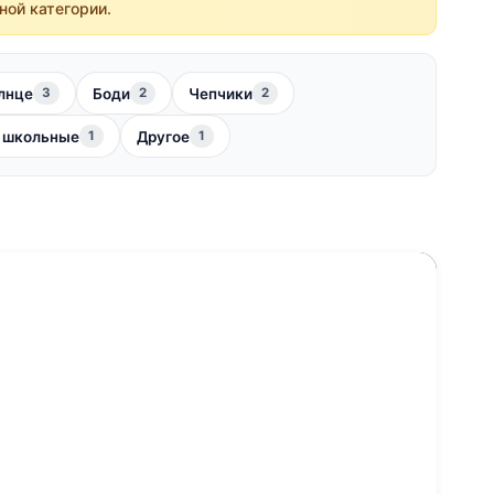
ной категории.
лнце
Боди
Чепчики
3
2
2
 школьные
Другое
1
1