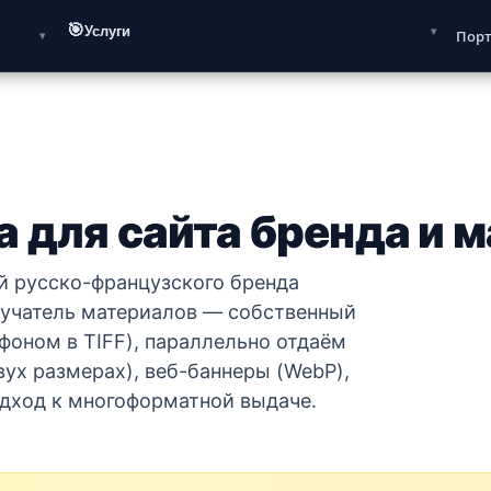
🎯
Услуги
Пор
 для сайта бренда и 
 русско-французского бренда
лучатель материалов — собственный
оном в TIFF), параллельно отдаём
вух размерах), веб-баннеры (WebP),
одход к многоформатной выдаче.