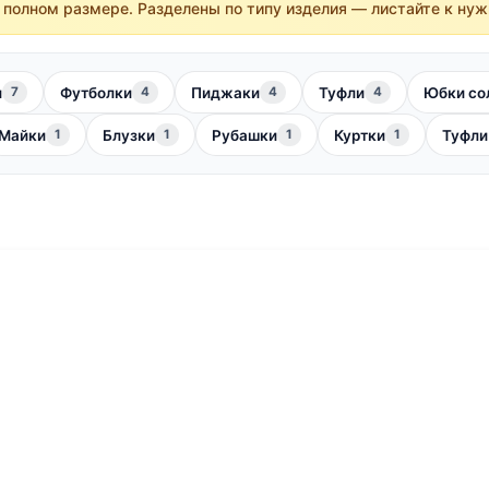
 полном размере. Разделены по типу изделия — листайте к нуж
и
Футболки
Пиджаки
Туфли
Юбки со
7
4
4
4
Майки
Блузки
Рубашки
Куртки
Туфли
1
1
1
1