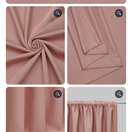
🔍
🔍
🔍
🔍