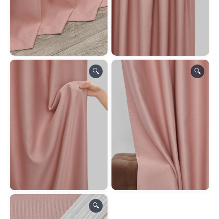
🔍
🔍
🔍