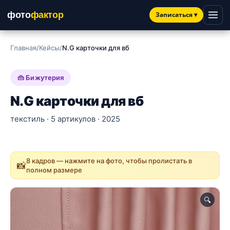
фото
фактор
Записаться
▾
Главная
/
Кейсы
/
N.G карточки для вб
👜 Бижутерия
N.G карточки для вб
текстиль · 5 артикулов · 2025
8 кадров — нажмите на фото, чтобы пролистать в
📸
полном размере
🔍