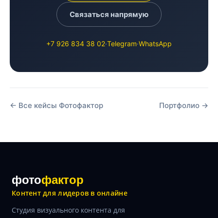
Связаться напрямую
+7 926 834 38 02
·
Telegram
·
WhatsApp
← Все кейсы Фотофактор
Портфолио →
фото
фактор
Контент для лидеров в онлайне
Студия визуального контента для