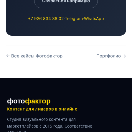
Связаться напрямую
+7 926 834 38 02
·
Telegram
·
WhatsApp
← Все кейсы Фотофактор
Портфолио →
фото
фактор
Контент для лидеров в онлайне
Студия визуального контента для
маркетплейсов с 2015 года. Соответствие