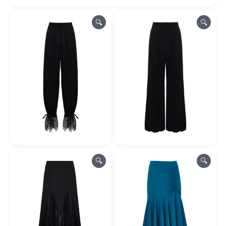
🔍
🔍
🔍
🔍