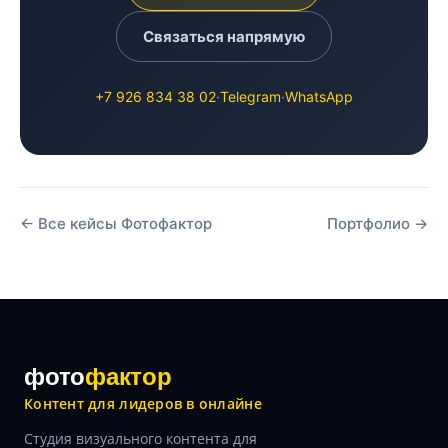
Связаться напрямую
+7 926 834 38 02
·
Telegram
·
WhatsApp
← Все кейсы Фотофактор
Портфолио →
фото
фактор
Контент для лидеров в онлайне
Студия визуального контента для