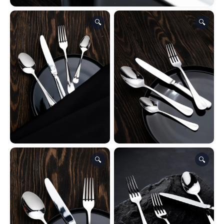
🔍
🔍
🔍
🔍