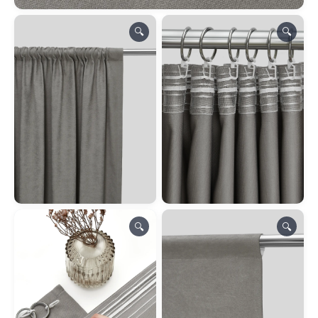
🔍
🔍
🔍
🔍