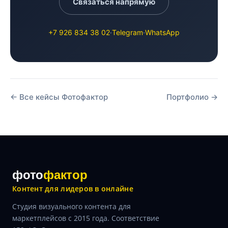
Связаться напрямую
+7 926 834 38 02
·
Telegram
·
WhatsApp
← Все кейсы Фотофактор
Портфолио →
фото
фактор
Контент для лидеров в онлайне
Студия визуального контента для
маркетплейсов с 2015 года. Соответствие