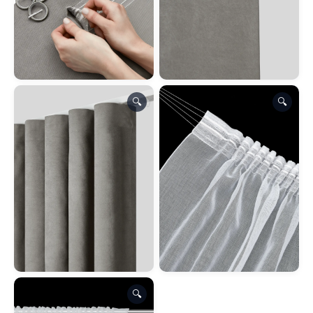
🔍
🔍
🔍