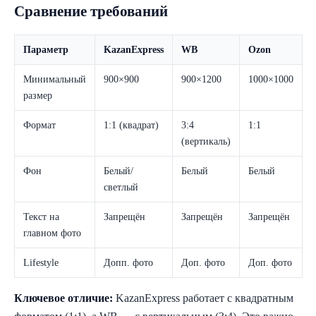
Сравнение требований
Параметр
KazanExpress
WB
Ozon
Минимальный
900×900
900×1200
1000×1000
размер
Формат
1:1 (квадрат)
3:4
1:1
(вертикаль)
Фон
Белый/
Белый
Белый
светлый
Текст на
Запрещён
Запрещён
Запрещён
главном фото
Lifestyle
Допп. фото
Доп. фото
Доп. фото
Ключевое отличие:
KazanExpress работает с квадратным