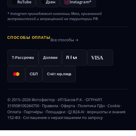
RuTube
Дзен
Instagram*
* Instagram принадлежит компании Meta, признанной
экстремистской и запрещённой на территории РФ.
СПОСОБЫ ОПЛАТЫ
Все способы →
VISA
Т-Рассрочка
Долями
СБП
Счёт юр.лица
© 2015–2026 Фотофактор · ИП Басов Р.К. · ОГРНИП
319508100284750 ·
Правила
·
Оферта
·
Политика ПДн
·
Cookie
·
Оплата
·
Партнёры
·
Площадки
·
🐺 B24-AI · воркшопы и знания
152-ФЗ · Соглашение о неразглашении по запросу