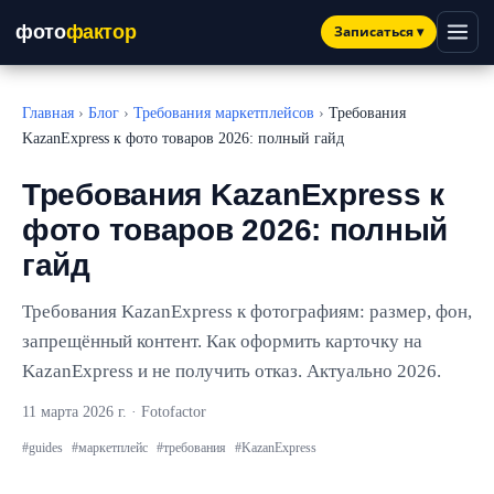
фото
фактор
Записаться
▾
Главная
›
Блог
›
Требования маркетплейсов
›
Требования
KazanExpress к фото товаров 2026: полный гайд
Требования KazanExpress к
фото товаров 2026: полный
гайд
Требования KazanExpress к фотографиям: размер, фон,
запрещённый контент. Как оформить карточку на
KazanExpress и не получить отказ. Актуально 2026.
11 марта 2026 г.
· Fotofactor
#guides
#маркетплейс
#требования
#KazanExpress