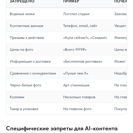
ЗАПРЕЩЕНО
ПРИМЕР
ПОЧЕМУ
Водяные знаки
Логотип студии
Захламляе
Контактные данные
Телефон, email, сайт
Уводит пок
Призывы к действию
«Купи сейчас!», «Скидка!»
Манипулят
Цены на фото
«Всего 999₽»
Цены меня
Информация о доставке
«Бесплатная доставка»
Может не с
Сравнение с конкурентами
«Лучше чем X»
Недобросо
Чёрно-белые фото
Арт-стилизация
Не показыв
Коллажи
Несколько товаров
На главном
Товар в упаковке
На главном фото
Покупатель
Специфические запреты для AI-контента