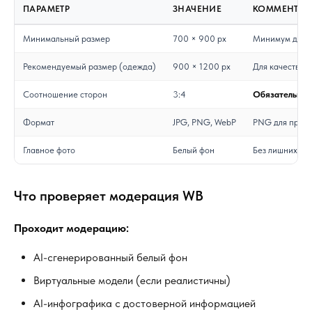
ПАРАМЕТР
ЗНАЧЕНИЕ
КОММЕНТАР
Минимальный размер
700 × 900 px
Минимум для к
Рекомендуемый размер (одежда)
900 × 1200 px
Для качествен
Соотношение сторон
3:4
Обязательно д
Формат
JPG, PNG, WebP
PNG для прозр
Главное фото
Белый фон
Без лишних эл
Что проверяет модерация WB
Проходит модерацию:
AI-сгенерированный белый фон
Виртуальные модели (если реалистичны)
AI-инфографика с достоверной информацией