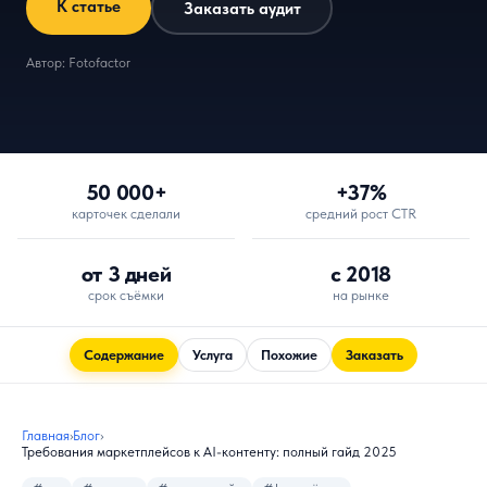
К статье
Заказать аудит
Автор: Fotofactor
50 000+
+37%
карточек сделали
средний рост CTR
от 3 дней
с 2018
срок съёмки
на рынке
Содержание
Услуга
Похожие
Заказать
Главная
›
Блог
›
Требования маркетплейсов к AI-контенту: полный гайд 2025