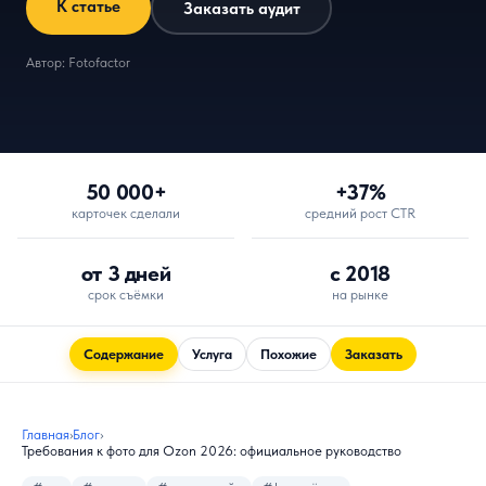
К статье
Заказать аудит
Автор: Fotofactor
50 000+
+37%
карточек сделали
средний рост CTR
от 3 дней
с 2018
срок съёмки
на рынке
Содержание
Услуга
Похожие
Заказать
Главная
›
Блог
›
Требования к фото для Ozon 2026: официальное руководство