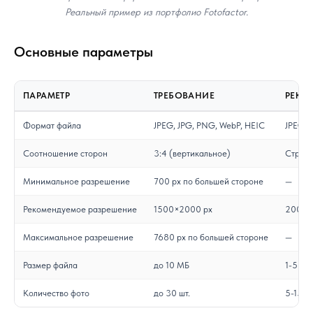
Реальный пример из портфолио Fotofactor.
Основные параметры
ПАРАМЕТР
ТРЕБОВАНИЕ
РЕКО
Формат файла
JPEG, JPG, PNG, WebP, HEIC
JPEG д
Соотношение сторон
3:4 (вертикальное)
Строго
Минимальное разрешение
700 px по большей стороне
—
Рекомендуемое разрешение
1500×2000 px
2000×2
Максимальное разрешение
7680 px по большей стороне
—
Размер файла
до 10 МБ
1-5 МБ
Количество фото
до 30 шт.
5-15 о