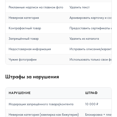
Рекламные надписи на главном фото
Удалить текст
Неверная категория
Архивировать карточку и созда
Контрафактный товар
Предоставить сертификаты и д
Запрещённый товар
Удалить из каталога
Недостоверная информация
Исправить описание/характери
Чужие фотографии
Использовать только свои фото
Штрафы за нарушения
НАРУШЕНИЕ
ШТРАФ
Модерация запрещённого товара/контента
10 000 ₽
Неверная категория (ювелирка как бижутерия)
Блокировка + плата з